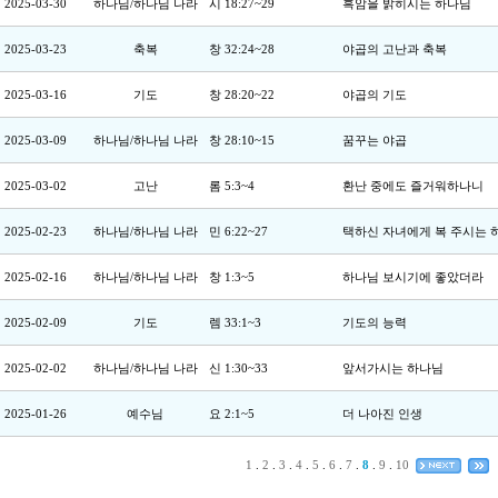
2025-03-30
하나님/하나님 나라
시 18:27~29
흑암을 밝히시는 하나님
2025-03-23
축복
창 32:24~28
야곱의 고난과 축복
2025-03-16
기도
창 28:20~22
야곱의 기도
2025-03-09
하나님/하나님 나라
창 28:10~15
꿈꾸는 야곱
2025-03-02
고난
롬 5:3~4
환난 중에도 즐거워하나니
2025-02-23
하나님/하나님 나라
민 6:22~27
택하신 자녀에게 복 주시는 
2025-02-16
하나님/하나님 나라
창 1:3~5
하나님 보시기에 좋았더라
2025-02-09
기도
렘 33:1~3
기도의 능력
2025-02-02
하나님/하나님 나라
신 1:30~33
앞서가시는 하나님
2025-01-26
예수님
요 2:1~5
더 나아진 인생
1
.
2
.
3
.
4
.
5
.
6
.
7
.
8
.
9
.
10